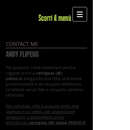
Scorri il menù
CONTACT ME
ANDY FLIPEGG
Per proporti come modella/o (anche
coppie) scrivi a
vertigoaz (@)
yahoo.it
allegando due foto, una breve
presentazione e un recapito telefonico.
Le lettere senza foto e recapito saranno
cestinate.
Per richieste, info e acquisti delle mie
stampe e sui video, per organizzare
proiezioni o allestimenti scrivi
all'indirizzo
vertigoaz (@) yahoo PUNTO it